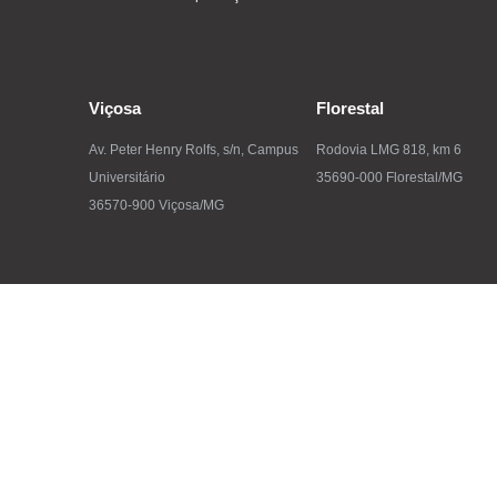
Viçosa
Florestal
Av. Peter Henry Rolfs, s/n, Campus
Rodovia LMG 818, km 6
Universitário
35690-000 Florestal/MG
36570-900 Viçosa/MG